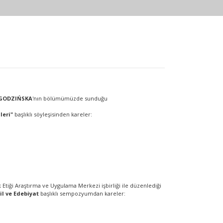
a GODZIŃSKA
'nın bölümümüzde sunduğu
leri"
başlıklı söyleşisinden kareler:
Etiği Araştırma ve Uygulama Merkezi işbirliği ile düzenlediği
il ve Edebiyat
başlıklı sempozyumdan kareler: