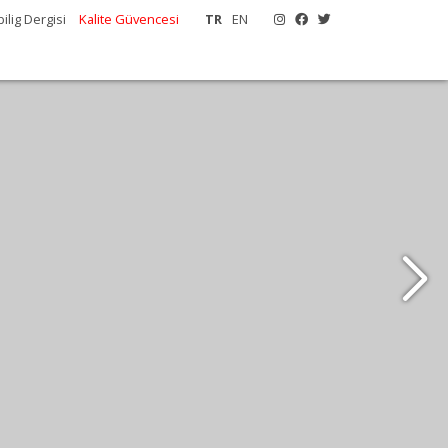
ilig Dergisi
Kalite Güvencesi
TR
EN