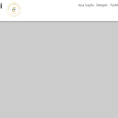
İ
Ana Sayfa
İletişim
Türkb