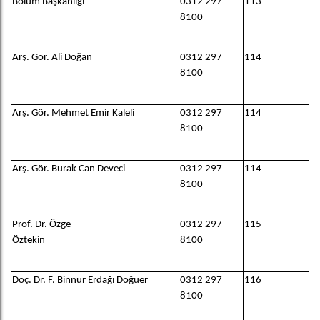
Bölüm Başkanlığı
0312 297
113
8100
Arş. Gör. Ali Doğan
0312 297
114
8100
Arş. Gör. Mehmet Emir Kaleli
0312 297
114
8100
Arş. Gör. Burak Can Deveci
0312 297
114
8100
Prof. Dr. Özge
0312 297
115
Öztekin
8100
Doç. Dr. F. Binnur Erdağı Doğuer
0312 297
116
8100