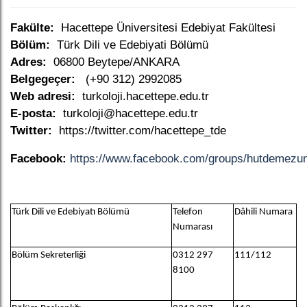
Fakülte:
Hacettepe Üniversitesi Edebiyat Fakültesi
Bölüm:
Türk Dili ve Edebiyati Bölümü
Adres:
06800 Beytepe/ANKARA
Belgegeçer:
(+90 312) 2992085
Web adresi:
turkoloji.hacettepe.edu.tr
E-posta:
turkoloji@hacettepe.edu.tr
Twitter:
https://twitter.com
/
hacettepe_tde
Facebook:
https://www.facebook.com/groups/hutdemezu
Türk Dili ve Edebiyatı Bölümü
Telefon
Dâhili Numara
Numarası
Bölüm Sekreterliği
0312 297
111/112
8100