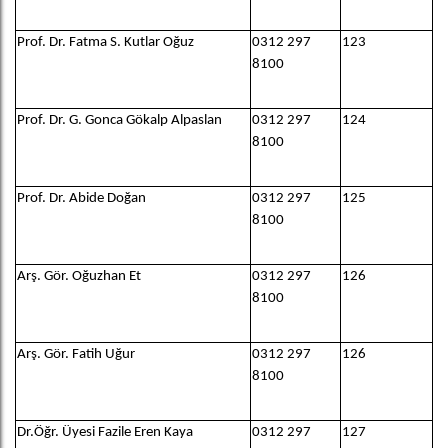
Prof. Dr. Fatma S. Kutlar Oğuz
0312 297
123
8100
Prof. Dr. G. Gonca Gökalp Alpaslan
0312 297
124
8100
Prof. Dr. Abide Doğan
0312 297
125
8100
Arş. Gör. Oğuzhan Et
0312 297
126
8100
Arş. Gör. Fatih Uğur
0312 297
126
8100
Dr.Öğr. Üyesi Fazile Eren Kaya
0312 297
127