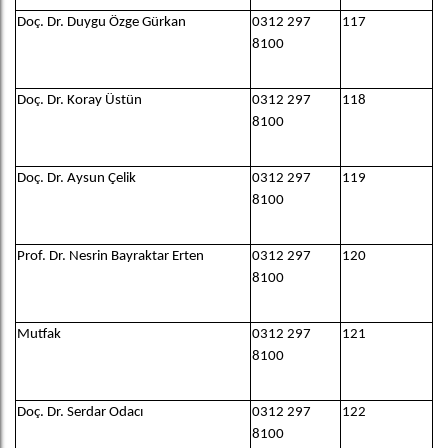
Doç. Dr. Duygu Özge Gürkan
0312 297
117
8100
Doç. Dr. Koray Üstün
0312 297
118
8100
Doç. Dr. Aysun Çelik
0312 297
119
8100
Prof. Dr. Nesrin Bayraktar Erten
0312 297
120
8100
Mutfak
0312 297
121
8100
Doç. Dr. Serdar Odacı
0312 297
122
8100